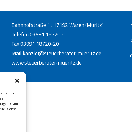
Bahnhofstraße 1 . 17192 Waren (Müritz)
Telefon 03991 18720-0
Fax 03991 18720-20
Mail
kanzlei@steuerberater-mueritz.de
C
www.steuerberater-mueritz.de
okies, um
esen
tige IDs auf
rückziehst,