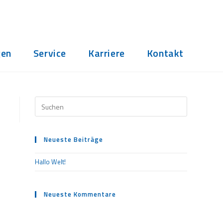
gen
Service
Karriere
Kontakt
Press
Escape
to
Neueste Beiträge
close
the
Hallo Welt!
search
panel.
Neueste Kommentare